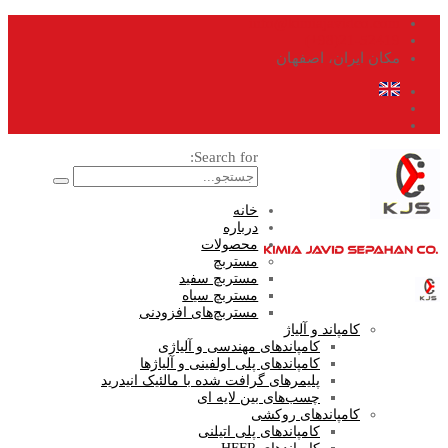
info@kimiajavidco.com
21-52419(98+)
مکان
ایران، اصفهان
Search for:
خانه
درباره
محصولات
مستربچ
مستربچ سفید
مستربچ سیاه
مستربچ‌های افزودنی
کامپاند و آلیاژ
کامپاندهای مهندسی و آلیاژی
کامپاندهای پلی اولفینی و آلیاژها
پلیمرهای گرافت شده با مالئیک انیدرید
چسب‌های بین لایه ای
کامپاندهای روکشی
کامپاندهای پلی اتیلنی