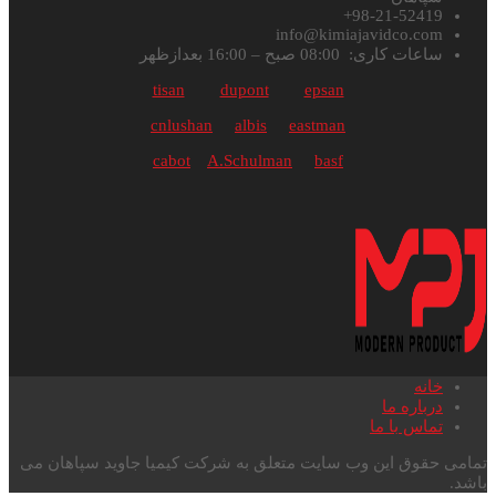
98-21-52419+
info@kimiajavidco.com
ساعات کاری: 08:00 صبح – 16:00 بعدازظهر
tisan
dupont
epsan
cnlushan
albis
eastman
cabot
A.Schulman
basf
خانه
درباره ما
تماس با ما
تمامی حقوق این وب سایت متعلق به شرکت کیمیا جاوید سپاهان می
باشد.