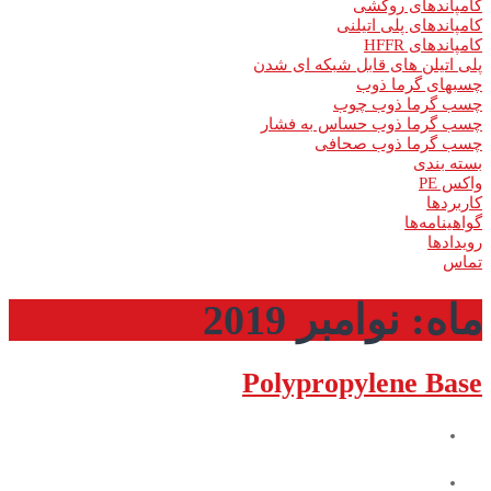
کامپاندهای روکشی
کامپاندهای پلی اتیلنی
کامپاندهای HFFR
پلی اتیلن های قابل شبکه ای شدن
چسبهای گرما ذوب
چسب گرما ذوب چوب
چسب گرما­ ذوب حساس به فشار
چسب گرما ذوب صحافی
بسته بندی
واکس PE
کاربردها
گواهینامه‌ها
رویدادها
تماس
ماه:
نوامبر 2019
Polypropylene Base