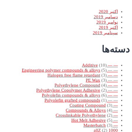
اکتبر 2020
دسامبر 2019
نوامبر 2019
اکتبر 2019
سپتامبر 2019
دسته‌ها
(10)
— — Additive
(5)
— — Engineering polymer compounds & alloys
(3)
— — Halogen free flame retardant
(3)
— — PE Wax
(4)
— — Polyethylene Compound
(2)
— — Polyethylene Copolymer Adhesive
(6)
— — Polyolefin compounds & alloys
(1)
— — Polyolefin grafted compounds
(3)
— Coating Compound
(4)
— Compounds & Alloys
(2)
— Crosslinkable Polyethylene
(5)
— Hot Melt Adhesive
(3)
— Masterbatch
(2)
1000 allZ