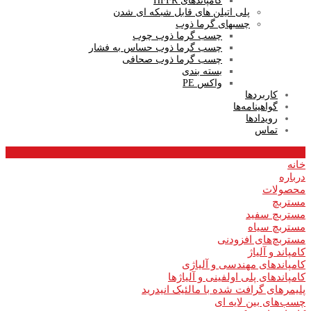
کامپاندهای HFFR
پلی اتیلن های قابل شبکه ای شدن
چسبهای گرما ذوب
چسب گرما ذوب چوب
چسب گرما­ ذوب حساس به فشار
چسب گرما ذوب صحافی
بسته بندی
واکس PE
کاربردها
گواهینامه‌ها
رویدادها
تماس
خانه
درباره
محصولات
مستربچ
مستربچ سفید
مستربچ سیاه
مستربچ‌های افزودنی
کامپاند و آلیاژ
کامپاندهای مهندسی و آلیاژی
کامپاندهای پلی اولفینی و آلیاژها
پلیمرهای گرافت شده با مالئیک انیدرید
چسب‌های بین لایه ای