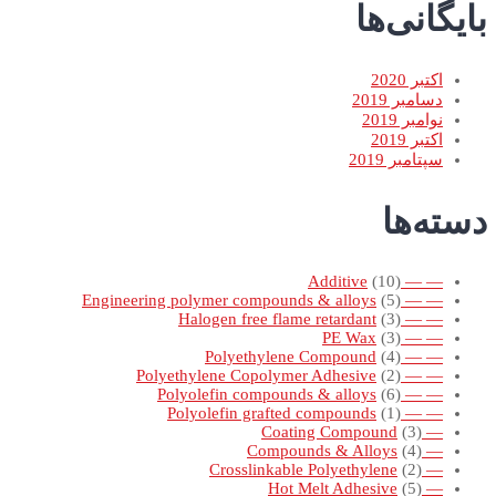
بایگانی‌ها
اکتبر 2020
دسامبر 2019
نوامبر 2019
اکتبر 2019
سپتامبر 2019
دسته‌ها
(10)
— — Additive
(5)
— — Engineering polymer compounds & alloys
(3)
— — Halogen free flame retardant
(3)
— — PE Wax
(4)
— — Polyethylene Compound
(2)
— — Polyethylene Copolymer Adhesive
(6)
— — Polyolefin compounds & alloys
(1)
— — Polyolefin grafted compounds
(3)
— Coating Compound
(4)
— Compounds & Alloys
(2)
— Crosslinkable Polyethylene
(5)
— Hot Melt Adhesive