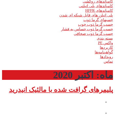
کامپاندهای روکشی
کامپاندهای پلی اتیلنی
کامپاندهای HFFR
پلی اتیلن های قابل شبکه ای شدن
چسبهای گرما ذوب
چسب گرما ذوب چوب
چسب گرما­ ذوب حساس به فشار
چسب گرما ذوب صحافی
بسته بندی
واکس PE
کاربردها
گواهینامه‌ها
رویدادها
تماس
ماه:
اکتبر 2020
پلیمرهای گرافت شده با مالئیک انیدرید