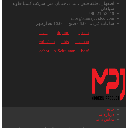
اصفهان، فلکه فیض ،ابتدای خیابان میر، شرکت کیمیا جاوید
سپاهان
98-21-52419+
info@kimiajavidco.com
ساعات کاری: 08:00 صبح – 16:00 بعدازظهر
tisan
dupont
epsan
cnlushan
albis
eastman
cabot
A.Schulman
basf
خانه
درباره ما
تماس با ما