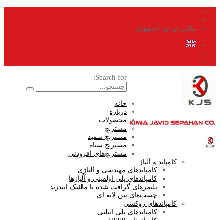
info@kimiajavidco.com
21-52419(98+)
مکان
ایران، اصفهان
Search for:
خانه
درباره
محصولات
مستربچ
مستربچ سفید
مستربچ سیاه
مستربچ‌های افزودنی
کامپاند و آلیاژ
کامپاندهای مهندسی و آلیاژی
کامپاندهای پلی اولفینی و آلیاژها
پلیمرهای گرافت شده با مالئیک انیدرید
چسب‌های بین لایه ای
کامپاندهای روکشی
کامپاندهای پلی اتیلنی