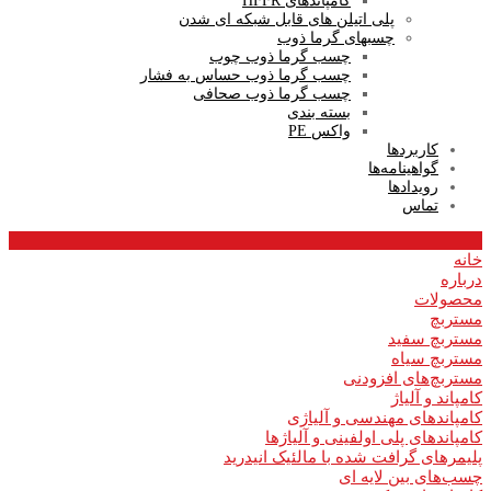
کامپاندهای HFFR
پلی اتیلن های قابل شبکه ای شدن
چسبهای گرما ذوب
چسب گرما ذوب چوب
چسب گرما­ ذوب حساس به فشار
چسب گرما ذوب صحافی
بسته بندی
واکس PE
کاربردها
گواهینامه‌ها
رویدادها
تماس
خانه
درباره
محصولات
مستربچ
مستربچ سفید
مستربچ سیاه
مستربچ‌های افزودنی
کامپاند و آلیاژ
کامپاندهای مهندسی و آلیاژی
کامپاندهای پلی اولفینی و آلیاژها
پلیمرهای گرافت شده با مالئیک انیدرید
چسب‌های بین لایه ای